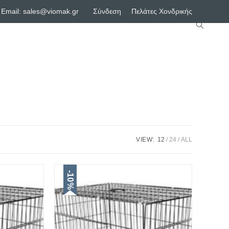
0
Email:
sales@viomak.gr
Σύνδεση
Πελάτες Χονδρικής
VIEW:
12
24
ALL
-10%