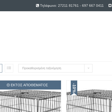
Τηλέφωνο:
27211 81761
-
697 667 0411
Προκαθορισμένη ταξινόμηση
ΕΚΤΌΣ ΑΠΟΘΈΜΑΤΟΣ
-10%