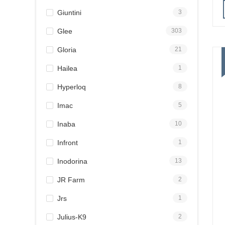
Giuntini
3
Glee
303
Gloria
21
Hailea
1
Hyperloq
8
Imac
5
Inaba
10
Infront
1
Inodorina
13
JR Farm
2
Jrs
1
Julius-K9
2