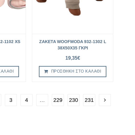
-1102 XS
ZAKETA WOOFMODA 932-1302 L
38X50X35 ΓΚΡΙ
19,35
€
ΚΑΛΆΘΙ
ΠΡΟΣΘΉΚΗ ΣΤΟ ΚΑΛΆΘΙ
3
4
…
229
230
231