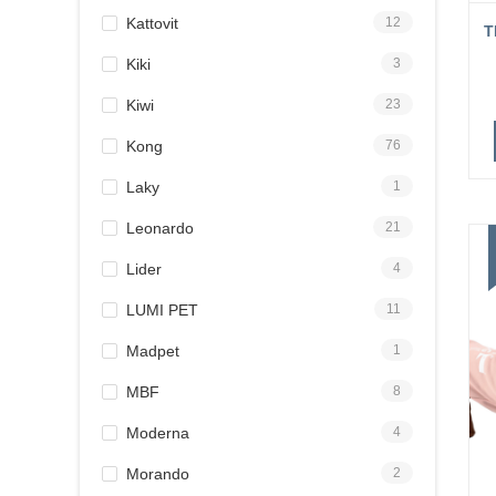
Kattovit
12
T
Kiki
3
Kiwi
23
Kong
76
Laky
1
Leonardo
21
Lider
4
LUMI PET
11
Madpet
1
MBF
8
Moderna
4
Morando
2