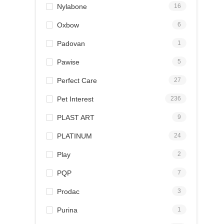
Nylabone
16
Oxbow
6
Padovan
1
Pawise
5
Perfect Care
27
Pet Interest
236
PLAST ART
9
PLATINUM
24
Play
2
PQP
7
Prodac
3
Purina
1