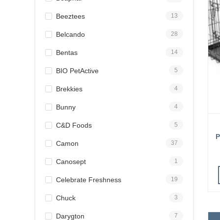
Beeztees
13
Belcando
28
Bentas
14
BIO PetActive
5
Brekkies
4
Bunny
4
C&D Foods
5
P
Camon
37
Canosept
1
Celebrate Freshness
19
Chuck
3
Darygton
7