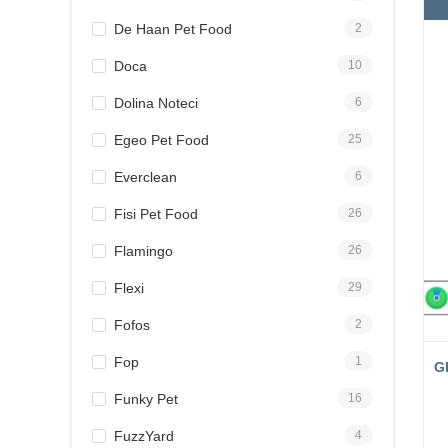
De Haan Pet Food
2
Doca
10
Dolina Noteci
6
Egeo Pet Food
25
Everclean
6
Fisi Pet Food
26
Flamingo
26
Flexi
29
Fofos
2
Fop
1
G
Funky Pet
16
FuzzYard
4