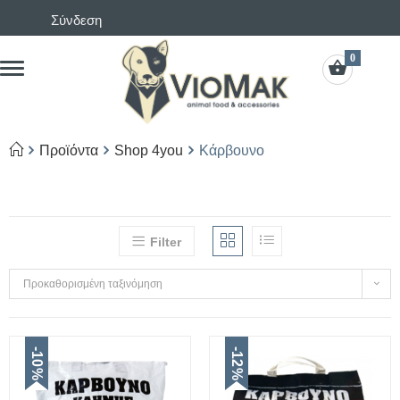
Σύνδεση
0
Προϊόντα
Shop 4you
Κάρβουνο
Filter
Προκαθορισμένη ταξινόμηση
-10%
-12%